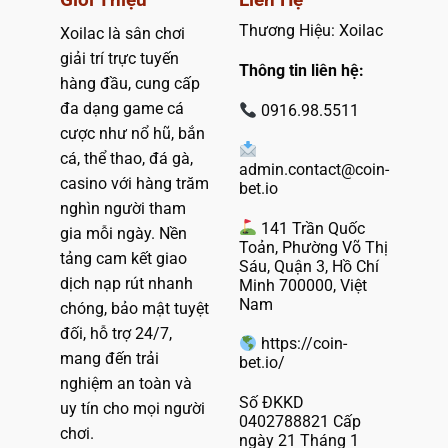
Thương Hiệu: Xoilac
Xoilac là sân chơi
giải trí trực tuyến
Thông tin liên hệ:
hàng đầu, cung cấp
đa dạng game cá
0916.98.5511
cược như nổ hũ, bắn
cá, thể thao, đá gà,
admin.contact@coin-
casino với hàng trăm
bet.io
nghìn người tham
141 Trần Quốc
gia mỗi ngày. Nền
Toản, Phường Võ Thị
tảng cam kết giao
Sáu, Quận 3, Hồ Chí
dịch nạp rút nhanh
Minh 700000, Việt
Nam
chóng, bảo mật tuyệt
đối, hỗ trợ 24/7,
https://coin-
mang đến trải
bet.io/
nghiệm an toàn và
Số ĐKKD
uy tín cho mọi người
0402788821 Cấp
chơi.
ngày 21 Tháng 1