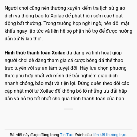
Người chơi cũng nên thường xuyên kiểm tra lịch sử giao
dịch và thông báo từ Xoilac để phát hiện sớm các hoạt
động bất thường. Trong trường hợp nghi ngờ, nên đổi mật
khẩu ngay lập tức và liên hệ bộ phận hỗ trợ để được hướng
dẫn xử lý kịp thời.
Hình thức thanh toán Xoilac
đa dạng và linh hoạt giúp
người chơi dễ dàng tham gia cá cược bóng đá thể thao
trực tuyến với sự an tâm tuyệt đối. Hãy lựa chọn phương
thức phù hợp nhất với mình để trải nghiệm giao dịch
nhanh chóng, bảo mật và tiện lợi. Đừng quên theo dõi các
cập nhật mới từ Xoilac để không bỏ lỡ những ưu đãi hấp
dẫn và hỗ trợ tốt nhất cho quá trình thanh toán của bạn.
Bài viết này được đăng trong
Tin Tức
. Đánh dấu
liên kết thường trực
.