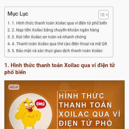
Mục Lục
1. Hình thức thanh toán Xoilac qua ví điện tử phổ biến
2. Nạp tiền Xoilac bằng chuyển khoản ngân hàng
3. Rút tiền Xoilac an toàn và nhanh chóng
4. Thanh toán Xoilac qua thẻ cào điện thoại và mã QR
5. Bảo mật và xác thực giao dịch thanh toán Xoilac
1. Hình thức thanh toán Xoilac qua ví điện tử
phổ biến