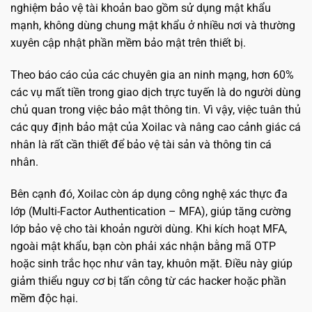
nghiệm bảo vệ tài khoản bao gồm sử dụng mật khẩu
mạnh, không dùng chung mật khẩu ở nhiều nơi và thường
xuyên cập nhật phần mềm bảo mật trên thiết bị.
Theo báo cáo của các chuyên gia an ninh mạng, hơn 60%
các vụ mất tiền trong giao dịch trực tuyến là do người dùng
chủ quan trong việc bảo mật thông tin. Vì vậy, việc tuân thủ
các quy định bảo mật của Xoilac và nâng cao cảnh giác cá
nhân là rất cần thiết để bảo vệ tài sản và thông tin cá
nhân.
Bên cạnh đó, Xoilac còn áp dụng công nghệ xác thực đa
lớp (Multi-Factor Authentication – MFA), giúp tăng cường
lớp bảo vệ cho tài khoản người dùng. Khi kích hoạt MFA,
ngoài mật khẩu, bạn còn phải xác nhận bằng mã OTP
hoặc sinh trắc học như vân tay, khuôn mặt. Điều này giúp
giảm thiểu nguy cơ bị tấn công từ các hacker hoặc phần
mềm độc hại.