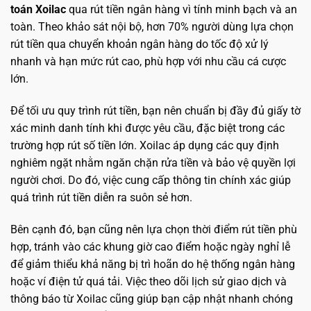
toán Xoilac
qua rút tiền ngân hàng vì tính minh bạch và an
toàn. Theo khảo sát nội bộ, hơn 70% người dùng lựa chọn
rút tiền qua chuyển khoản ngân hàng do tốc độ xử lý
nhanh và hạn mức rút cao, phù hợp với nhu cầu cá cược
lớn.
Để tối ưu quy trình rút tiền, bạn nên chuẩn bị đầy đủ giấy tờ
xác minh danh tính khi được yêu cầu, đặc biệt trong các
trường hợp rút số tiền lớn. Xoilac áp dụng các quy định
nghiêm ngặt nhằm ngăn chặn rửa tiền và bảo vệ quyền lợi
người chơi. Do đó, việc cung cấp thông tin chính xác giúp
quá trình rút tiền diễn ra suôn sẻ hơn.
Bên cạnh đó, bạn cũng nên lựa chọn thời điểm rút tiền phù
hợp, tránh vào các khung giờ cao điểm hoặc ngày nghỉ lễ
để giảm thiểu khả năng bị trì hoãn do hệ thống ngân hàng
hoặc ví điện tử quá tải. Việc theo dõi lịch sử giao dịch và
thông báo từ Xoilac cũng giúp bạn cập nhật nhanh chóng