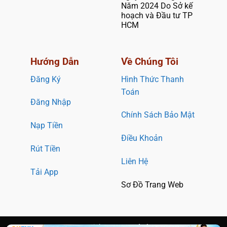
Năm 2024 Do Sở kế
hoạch và Đầu tư TP
HCM
Hướng Dẫn
Về Chúng Tôi
Đăng Ký
Hình Thức Thanh
Toán
Đăng Nhập
Chính Sách Bảo Mật
Nạp Tiền
Điều Khoản
Rút Tiền
Liên Hệ
Tải App
Sơ Đồ Trang Web