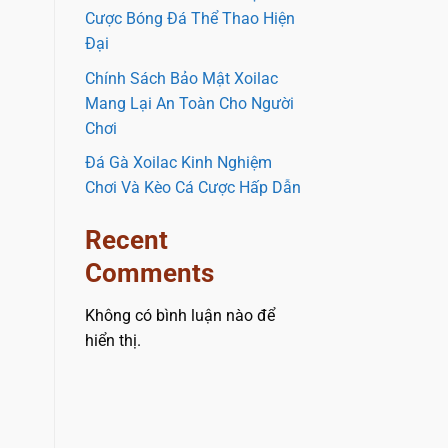
Cược Bóng Đá Thể Thao Hiện
Đại
Chính Sách Bảo Mật Xoilac
Mang Lại An Toàn Cho Người
Chơi
Đá Gà Xoilac Kinh Nghiệm
Chơi Và Kèo Cá Cược Hấp Dẫn
Recent
Comments
Không có bình luận nào để
hiển thị.