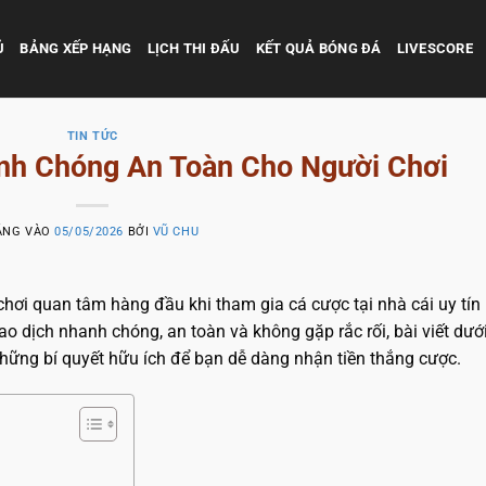
Ủ
BẢNG XẾP HẠNG
LỊCH THI ĐẤU
KẾT QUẢ BÓNG ĐÁ
LIVESCORE
TIN TỨC
anh Chóng An Toàn Cho Người Chơi
ĂNG VÀO
05/05/2026
BỞI
VŨ CHU
hơi quan tâm hàng đầu khi tham gia cá cược tại nhà cái uy tín
o dịch nhanh chóng, an toàn và không gặp rắc rối, bài viết dướ
hững bí quyết hữu ích để bạn dễ dàng nhận tiền thắng cược.