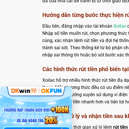
đa của nhà cái để tránh bị từ chối giao dị
Hướng dẫn từng bước thực hiện rú
Đầu tiên, đăng nhập vào tài khoản
Xoilac
c
Nhập số tiền muốn rút, chọn phương thức t
cùng, xác nhận lệnh rút tiền và đợi hệ thốn
tránh sai sót. Theo thống kê từ bộ phận ch
nhập sai thông tin hoặc bỏ sót bước xác thự
Các hình thức rút tiền phổ biến tại
Xoilac hỗ trợ nhiều hình thức rút tiền đa 
thoại. Mỗi phương thức đều có ưu điểm riê
dụ, nếu bạn thường xuyên sử dụng ví điện 
giúp bạn nhận tiền nhanh hơn và tiện lợi 
Thời gian xử lý và nhận tiền sau kh
Thông thường, thời gian xử lý lệnh
rút tiền