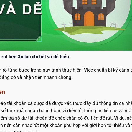
 rút tiền Xoilac chi tiết và dễ hiểu
rõ từng bước trong quy trình thực hiện. Việc chuẩn bị kỹ càng 
đáng có và nhận tiền nhanh chóng.
ền
 bảo tài khoản cá cược đã được xác thực đầy đủ thông tin cá nh
ố tài khoản ngân hàng hoặc ví điện tử, thông tin liên hệ và mậ
m tra số dư tài khoản để chắc chắn có đủ tiền để rút. Ví dụ, n
ạn nên cân nhắc rút một khoản phù hợp với giới hạn tối thiểu và 