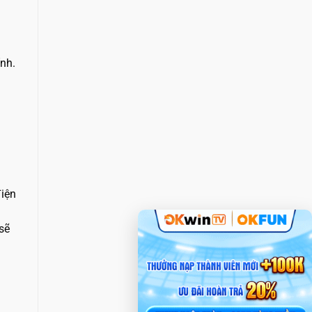
ính.
điện
sẽ