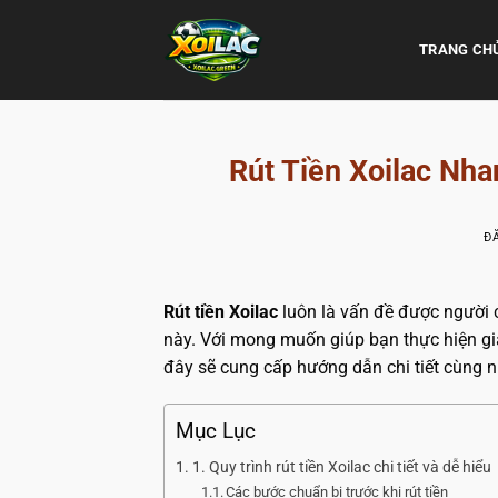
Bỏ
qua
TRANG CH
nội
dung
Rút Tiền Xoilac Nh
Đ
Rút tiền Xoilac
luôn là vấn đề được người c
này. Với mong muốn giúp bạn thực hiện gia
đây sẽ cung cấp hướng dẫn chi tiết cùng n
Mục Lục
1. Quy trình rút tiền Xoilac chi tiết và dễ hiểu
Các bước chuẩn bị trước khi rút tiền