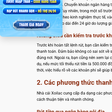
thức bạn chọn. Chuyển khoản ngân hàng thư
ngay lập tức. Tuy nhiên, trong một số trườ
ngày nghỉ lễ. Theo kinh nghiệm thực tế, v
xử lý có thể kéo dài đến 24 giờ do lượng g
Những điều cần kiểm tra trước khi
Trước khi hoàn tất lệnh rút, bạn cần kiểm t
thanh toán. Đảm bảo không có sai sót về s
đúng nơi. Ngoài ra, bạn cũng nên xem lại cá
dụ, nếu mức tối thiểu rút tiền là 500.000 
thời, việc hiểu rõ về các khoản phí sẽ giúp
2. Các phương thức thanh t
Nhà cái Xoilac cung cấp đa dạng các phư
cách thuận tiện và nhanh chóng.
Rút tiền qua ngân hàng nội địa