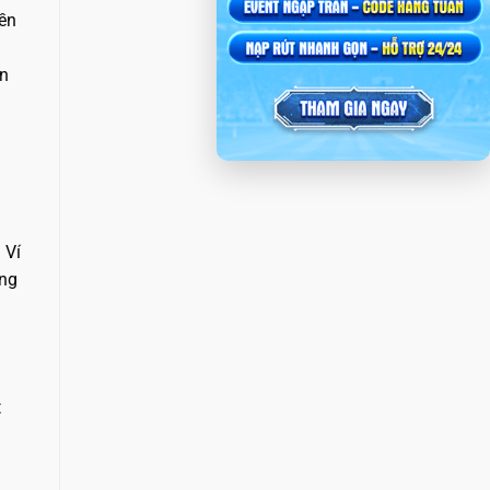
iền
an
 Ví
ồng
t