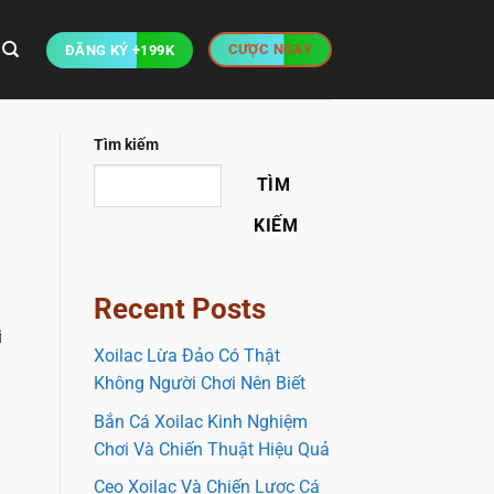
CƯỢC NGAY
ĐĂNG KÝ +199K
Tìm kiếm
TÌM
KIẾM
Recent Posts
i
Xoilac Lừa Đảo Có Thật
Không Người Chơi Nên Biết
Bắn Cá Xoilac Kinh Nghiệm
Chơi Và Chiến Thuật Hiệu Quả
Ceo Xoilac Và Chiến Lược Cá